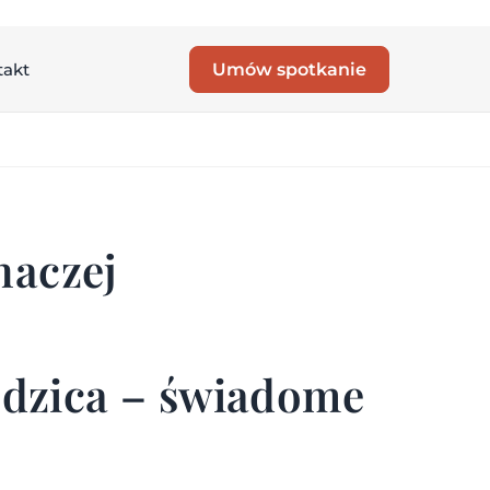
takt
Umów spotkanie
naczej
odzica – świadome