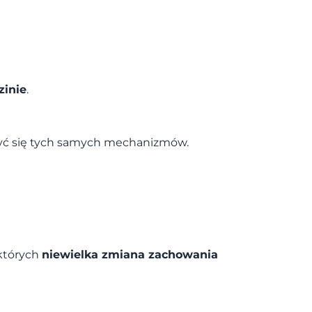
zinie
.
czyć się tych samych mechanizmów.
 których
niewielka zmiana zachowania