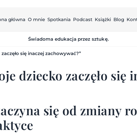
ona główna
O mnie
Spotkania
Podcast
Książki
Blog
Kon
Świadoma edukacja przez sztukę.
o zaczęło się inaczej zachowywać?”
je dziecko zaczęło się i
zaczyna się od zmiany r
aktyce