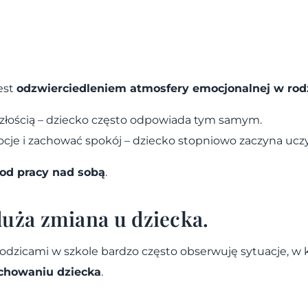
est
odzwierciedleniem atmosfery emocjonalnej w rod
b złością – dziecko często odpowiada tym samym.
emocje i zachować spokój – dziecko stopniowo zaczyna u
od pracy nad sobą
.
duża zmiana u dziecka.
rodzicami w szkole bardzo często obserwuję sytuacje, w
chowaniu dziecka
.