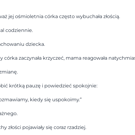
aż jej ośmioletnia córka często wybuchała złością.
mal codziennie.
achowaniu dziecka.
edy córka zaczynała krzyczeć, mama reagowała natychm
zmianę.
ić krótką pauzę i powiedzieć spokojnie:
ozmawiamy, kiedy się uspokoimy.”
ażnego.
y złości pojawiały się coraz rzadziej.