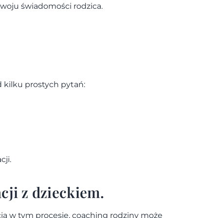
ozwoju świadomości rodzica.
d kilku prostych pytań:
ji.
ji z dzieckiem.
rcia w tym procesie, coaching rodziny może